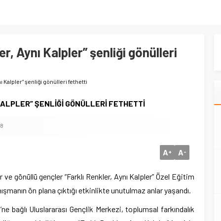
r, Aynı Kalpler” şenliği gönülleri
ı Kalpler” şenliği gönülleri fethetti
KALPLER” ŞENLİĞİ GÖNÜLLERİ FETHETTİ
8
A
A
+
-
r ve gönüllü gençler “Farklı Renkler, Aynı Kalpler” Özel Eğitim
anışmanın ön plana çıktığı etkinlikte unutulmaz anlar yaşandı.
ne bağlı Uluslararası Gençlik Merkezi, toplumsal farkındalık