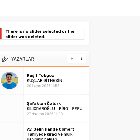
There is no slider selected or the
slider was deleted.
YAZARLAR
Raşit Tokgöz
KUŞLAR GİTMESİN
20 Mayıs 2026 11:52
Şafaktan Öztürk
KILIÇDAROĞLU – PİRO – PERU
27 Haziran 2026 14:09
Av. Selin Hande Cömert
Tahliyede kiracı ve mülk
sahibinin hakları