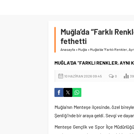
Muğla’da “Farklı Renkle
fethetti
Anasayfa
»
Muğla
»
Muğla’da “Farklı Renkler, Ayn
MUĞLA’DA “FARKLI RENKLER, AYNI 
10 HAZIRAN 2026 09:45
0
39
Muğla’nın Menteşe ilçesinde, özel bireyle
Şenliği’nde bir araya geldi. Sevgi ve day
Menteşe Gençlik ve Spor İlçe Müdürlüğü’