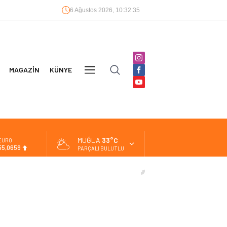
6 Ağustos 2026, 10:32:36
MAGAZİN
KÜNYE
DİĞER
MUĞLA
33°C
EURO
55,0659
PARÇALI BULUTLU
ALTIN
6.521,17
BİST
13.685,30
DOLAR
47,5953