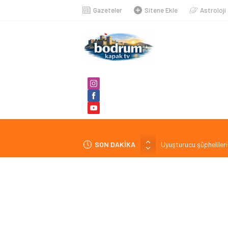
Gazeteler
Sitene Ekle
Astroloji
SON DAKİKA
Uyuşturucu şüphelileri
Belediye’ye borcu olan
Suikast timinin son fir
Aman dikkat yeni döne
Kruvaziyer turizminde