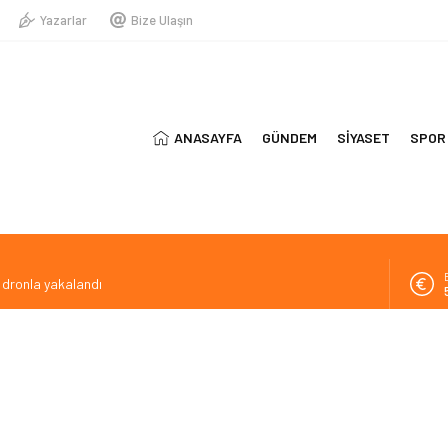
Yazarlar
Bize Ulaşın
ANASAYFA
GÜNDEM
SİYASET
SPOR
 dronla yakalandı
lar 72 ay vadeyle ödeyebilirsiniz
arisinin kaçışı bitti, yargı başladı
m dolandırıcılığı
 hedef yeniden 150 gemi