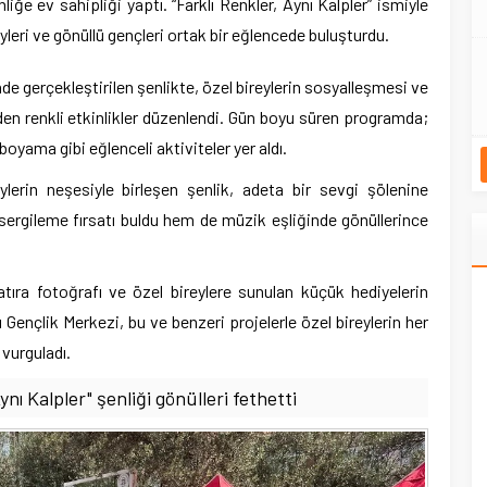
iğe ev sahipliği yaptı. “Farklı Renkler, Aynı Kalpler” ismiyle
yleri ve gönüllü gençleri ortak bir eğlencede buluşturdu.
de gerçekleştirilen şenlikte, özel bireylerin sosyalleşmesi ve
nden renkli etkinlikler düzenlendi. Gün boyu süren programda;
boyama gibi eğlenceli aktiviteler yer aldı.
ylerin neşesiyle birleşen şenlik, adeta bir sevgi şölenine
 sergileme fırsatı buldu hem de müzik eşliğinde gönüllerince
atıra fotoğrafı ve özel bireylere sunulan küçük hediyelerin
Gençlik Merkezi, bu ve benzeri projelerle özel bireylerin her
vurguladı.
ynı Kalpler" şenliği gönülleri fethetti