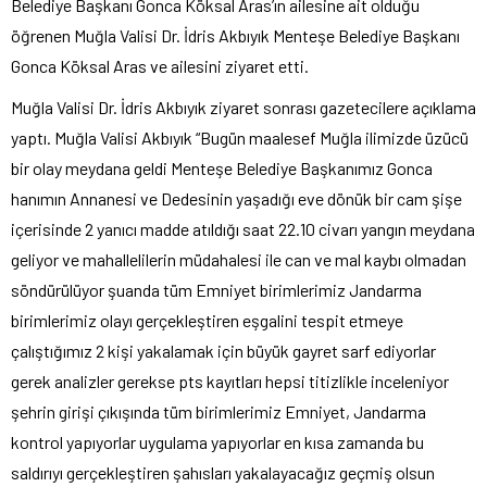
Belediye Başkanı Gonca Köksal Aras’ın ailesine ait olduğu
öğrenen Muğla Valisi Dr. İdris Akbıyık Menteşe Belediye Başkanı
Gonca Köksal Aras ve ailesini ziyaret etti.
Muğla Valisi Dr. İdris Akbıyık ziyaret sonrası gazetecilere açıklama
yaptı. Muğla Valisi Akbıyık “Bugün maalesef Muğla ilimizde üzücü
bir olay meydana geldi Menteşe Belediye Başkanımız Gonca
hanımın Annanesi ve Dedesinin yaşadığı eve dönük bir cam şişe
içerisinde 2 yanıcı madde atıldığı saat 22.10 civarı yangın meydana
geliyor ve mahallelilerin müdahalesi ile can ve mal kaybı olmadan
söndürülüyor şuanda tüm Emniyet birimlerimiz Jandarma
birimlerimiz olayı gerçekleştiren eşgalini tespit etmeye
çalıştığımız 2 kişi yakalamak için büyük gayret sarf ediyorlar
gerek analizler gerekse pts kayıtları hepsi titizlikle inceleniyor
şehrin girişi çıkışında tüm birimlerimiz Emniyet, Jandarma
kontrol yapıyorlar uygulama yapıyorlar en kısa zamanda bu
saldırıyı gerçekleştiren şahısları yakalayacağız geçmiş olsun