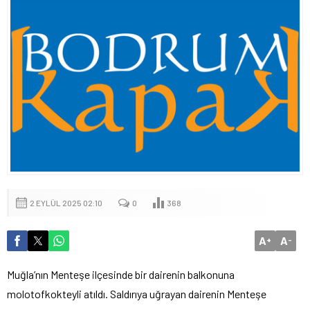
2 EYLÜL 2025 02:10
0
368
A
A
+
-
Muğla’nın Menteşe ilçesinde bir dairenin balkonuna
molotofkokteyli atıldı. Saldırıya uğrayan dairenin Menteşe