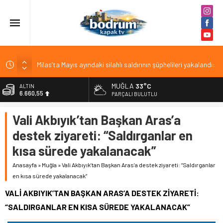
Milas’ta Mayıs ayındaki silahlı saldırının şüphelileri yakalandı:
3 tutuklama
MUĞLA
33°C
ALTIN
Makine dairesine düşen vatandaş kurtarıldı
6.660,55
PARÇALI BULUTLU
Muğla’nın kapalı sistem sulama projesi dünya finalinde
BİST
Vali Akbıyık’tan Başkan Aras’a
13.779,39
ÇİKO KAPTAN’DAN ACI HABER
destek ziyareti: “Saldırganlar en
Bodrum Belediyesi emeklileri unutmadı
DOLAR
47,7111
kısa sürede yakalanacak”
EURO
Anasayfa
»
Muğla
»
Vali Akbıyık’tan Başkan Aras’a destek ziyareti: “Saldırganlar
55,1881
en kısa sürede yakalanacak”
VALİ AKBIYIK’TAN BAŞKAN ARAS’A DESTEK ZİYARETİ:
“SALDIRGANLAR EN KISA SÜREDE YAKALANACAK”