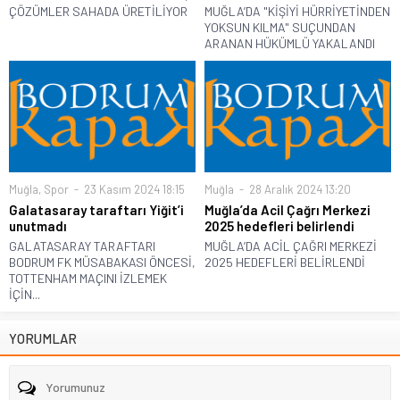
ÇÖZÜMLER SAHADA ÜRETİLİYOR
MUĞLA’DA "KİŞİYİ HÜRRİYETİNDEN
YOKSUN KILMA" SUÇUNDAN
ARANAN HÜKÜMLÜ YAKALANDI
Muğla
,
Spor
23 Kasım 2024 18:15
Muğla
28 Aralık 2024 13:20
Galatasaray taraftarı Yiğit’i
Muğla’da Acil Çağrı Merkezi
unutmadı
2025 hedefleri belirlendi
GALATASARAY TARAFTARI
MUĞLA’DA ACİL ÇAĞRI MERKEZİ
BODRUM FK MÜSABAKASI ÖNCESİ,
2025 HEDEFLERİ BELİRLENDİ
TOTTENHAM MAÇINI İZLEMEK
İÇİN...
YORUMLAR