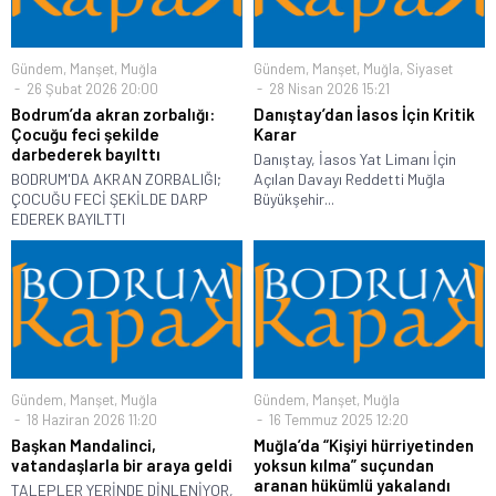
Gündem
,
Manşet
,
Muğla
Gündem
,
Manşet
,
Muğla
,
Siyaset
26 Şubat 2026 20:00
28 Nisan 2026 15:21
Bodrum’da akran zorbalığı:
Danıştay’dan İasos İçin Kritik
Çocuğu feci şekilde
Karar
darbederek bayılttı
Danıştay, İasos Yat Limanı İçin
BODRUM'DA AKRAN ZORBALIĞI;
Açılan Davayı Reddetti Muğla
ÇOCUĞU FECİ ŞEKİLDE DARP
Büyükşehir...
EDEREK BAYILTTI
Gündem
,
Manşet
,
Muğla
Gündem
,
Manşet
,
Muğla
18 Haziran 2026 11:20
16 Temmuz 2025 12:20
Başkan Mandalinci,
Muğla’da “Kişiyi hürriyetinden
vatandaşlarla bir araya geldi
yoksun kılma” suçundan
aranan hükümlü yakalandı
TALEPLER YERİNDE DİNLENİYOR,