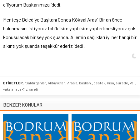
diliyorum Başkanımıza “dedi.
Menteşe Belediye Başkanı Gonca Köksal Aras” Bir an önce
bulunmasını istiyoruz tabiki kim yaptı kim yaptırdı bekliyoruz çok
konuşulacak bir şey yok şuanda. Ailemin sağlıkları iyi her hangi bir
sıkıntı yok şuanda teşekkür ederiz “dedi.
ETİKETLER:
"Saldırganlar
,
Akbıyık’tan
,
Aras’a
,
başkan.
,
destek
,
Kısa
,
sürede
,
Vali
,
yakalanacak"
,
ziyareti
BENZER KONULAR