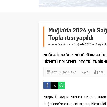
Muğla’da 2024 yılı Sa
Toplantısı yapıldı
Anasayfa
»
Manşet
»
Muğla’da 2024 yılı Sağlık 
MUĞLA İL SAĞLIK MÜDÜRÜ DR. ALİ B
HİZMETLERİ GENEL DEĞERLENDİRME
6 EYLÜL 2024 12:45
0
339
Muğla İl Sağlık Müdürü Dr. Ali Burak 
değerlendirme toplantısı gerçekleştirildi.