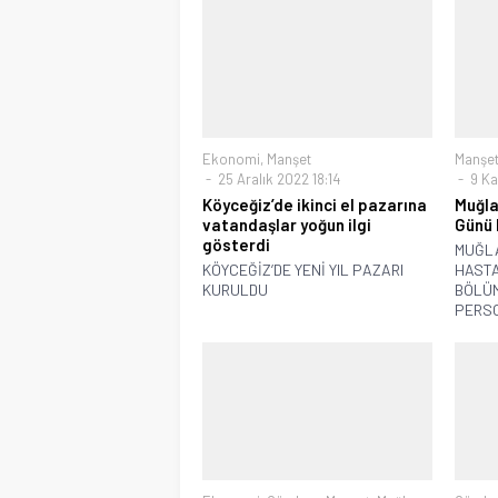
Ekonomi
,
Manşet
Manşe
25 Aralık 2022 18:14
9 Ka
Köyceğiz’de ikinci el pazarına
Muğla
vatandaşlar yoğun ilgi
Günü 
gösterdi
MUĞLA
KÖYCEĞİZ’DE YENİ YIL PAZARI
HASTA
KURULDU
BÖLÜM
PERSO