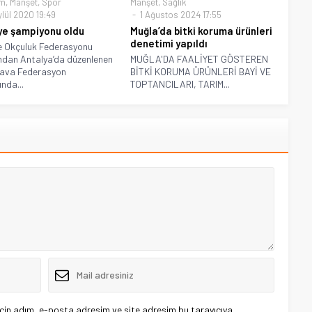
m
,
Manşet
,
Spor
Manşet
,
Sağlık
ylül 2020 19:49
1 Ağustos 2024 17:55
ye şampiyonu oldu
Muğla’da bitki koruma ürünleri
denetimi yapıldı
e Okçuluk Federasyonu
ndan Antalya’da düzenlenen
MUĞLA'DA FAALİYET GÖSTEREN
Hava Federasyon
BİTKİ KORUMA ÜRÜNLERİ BAYİ VE
nda...
TOPTANCILARI, TARIM...
çin adım, e-posta adresim ve site adresim bu tarayıcıya