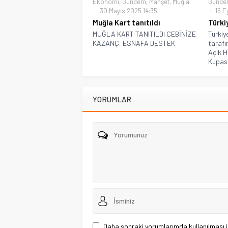
Ekonomi
,
Gündem
,
Manşet
,
Muğla
Günde
30 Mayıs 2025 14:35
16 E
Muğla Kart tanıtıldı
Türki
MUĞLA KART TANITILDI CEBİNİZE
Türkiy
KAZANÇ, ESNAFA DESTEK
tarafı
Açık 
Kupası
YORUMLAR
Daha sonraki yorumlarımda kullanılması i