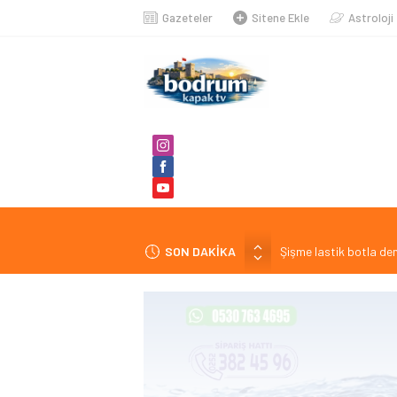
Gazeteler
Sitene Ekle
Astroloji
SON DAKİKA
Şişme lastik botla den
4 gündür kayıp şahıs 
Muğla’da EDS uygulama
Burhan Eşer: “Genç ve
Zeytin Çiçeği Uluslara