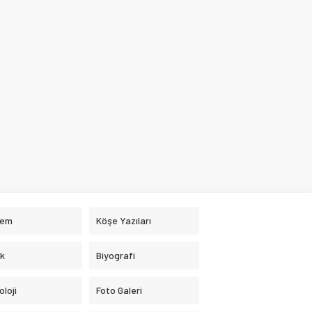
dem
Köşe Yazıları
ık
Biyografi
loji
Foto Galeri