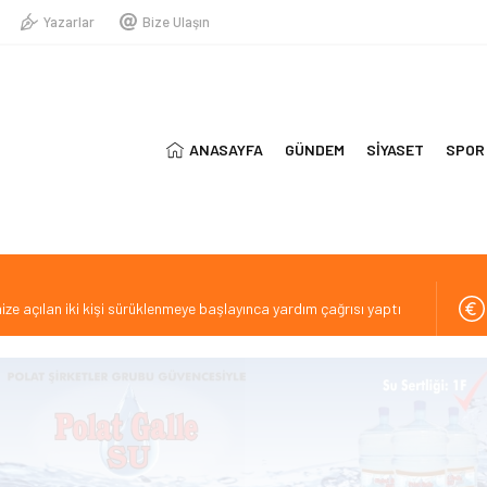
Yazarlar
Bize Ulaşın
ANASAYFA
GÜNDEM
SİYASET
SPOR
ize açılan iki kişi sürüklenmeye başlayınca yardım çağrısı yaptı
serada ölü bulundu
sı 10 Ağustos’ta devreye giriyor
 dinamik bir takım oluşturmaya çalışıyoruz”
rası Kısa Film Yarışması İçin Başvurular Başladı