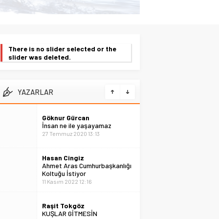
There is no slider selected or the
slider was deleted.
YAZARLAR
Göknur Gürcan
İnsan ne ile yaşayamaz
27 Temmuz 2020 13:13
Hasan Cingiz
Ahmet Aras Cumhurbaşkanlığı
Koltuğu İstiyor
11 Kasım 2022 12:16
Raşit Tokgöz
KUŞLAR GİTMESİN