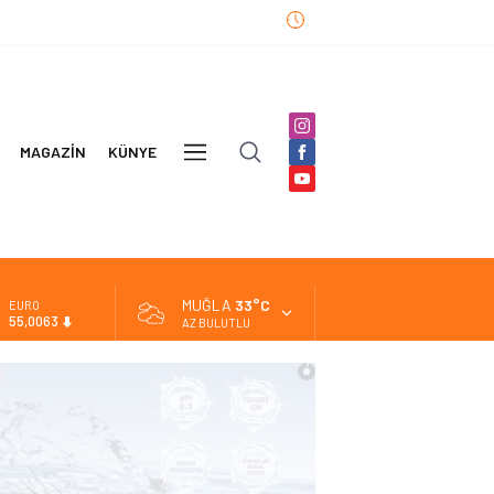
MAGAZİN
KÜNYE
DİĞER
MUĞLA
33°C
ALTIN
6.543,59
AZ BULUTLU
BİST
13.798,82
DOLAR
47,7010
EURO
55,0063