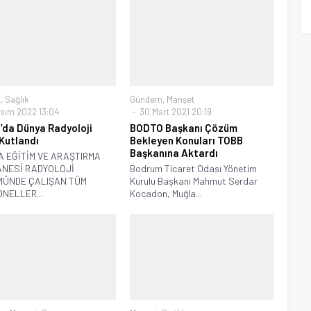
t
,
Sağlık
Gündem
,
Manşet
sım 2022 13:04
30 Mart 2021 20:19
’da Dünya Radyoloji
BODTO Başkanı Çözüm
Kutlandı
Bekleyen Konuları TOBB
Başkanına Aktardı
 EĞİTİM VE ARAŞTIRMA
NESİ RADYOLOJİ
Bodrum Ticaret Odası Yönetim
ÜNDE ÇALIŞAN TÜM
Kurulu Başkanı Mahmut Serdar
NELLER...
Kocadon, Muğla...