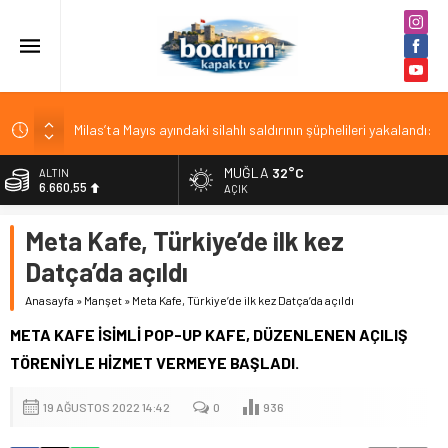
Milas’ta Mayıs ayındaki silahlı saldırının şüphelileri yakalandı:
3 tutuklama
MUĞLA
32°C
ALTIN
Makine dairesine düşen vatandaş kurtarıldı
6.660,55
AÇIK
Muğla’nın kapalı sistem sulama projesi dünya finalinde
BİST
Meta Kafe, Türkiye’de ilk kez
13.779,39
ÇİKO KAPTAN’DAN ACI HABER
Datça’da açıldı
Bodrum Belediyesi emeklileri unutmadı
DOLAR
47,7111
Anasayfa
»
Manşet
»
Meta Kafe, Türkiye’de ilk kez Datça’da açıldı
EURO
META KAFE İSİMLİ POP-UP KAFE, DÜZENLENEN AÇILIŞ
55,1881
TÖRENİYLE HİZMET VERMEYE BAŞLADI.
19 AĞUSTOS 2022 14:42
0
936