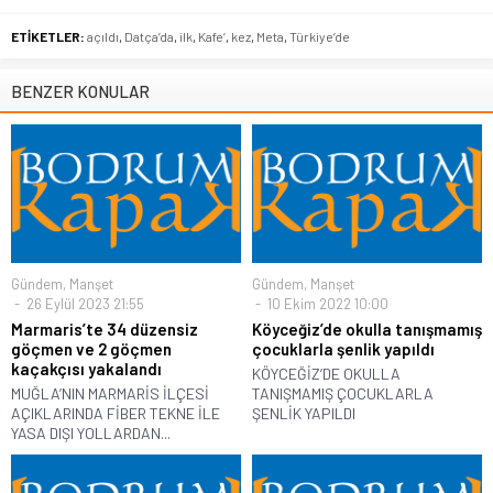
ETİKETLER:
açıldı
,
Datça’da
,
ilk
,
Kafe’
,
kez
,
Meta
,
Türkiye’de
BENZER KONULAR
Gündem
,
Manşet
Gündem
,
Manşet
26 Eylül 2023 21:55
10 Ekim 2022 10:00
Marmaris’te 34 düzensiz
Köyceğiz’de okulla tanışmamış
göçmen ve 2 göçmen
çocuklarla şenlik yapıldı
kaçakçısı yakalandı
KÖYCEĞİZ’DE OKULLA
MUĞLA’NIN MARMARİS İLÇESİ
TANIŞMAMIŞ ÇOCUKLARLA
AÇIKLARINDA FİBER TEKNE İLE
ŞENLİK YAPILDI
YASA DIŞI YOLLARDAN...