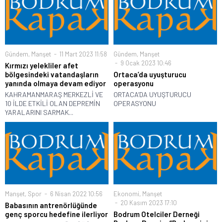
Gündem
,
Manşet
11 Mart 2023 11:58
Gündem
,
Manşet
9 Ocak 2023 10:46
Kırmızı yelekliler afet
bölgesindeki vatandaşların
Ortaca’da uyuşturucu
yanında olmaya devam ediyor
operasyonu
KAHRAMANMARAŞ MERKEZLİ VE
ORTACA’DA UYUŞTURUCU
10 İLDE ETKİLİ OLAN DEPREMİN
OPERASYONU
YARALARINI SARMAK...
Manşet
,
Spor
6 Nisan 2022 10:56
Ekonomi
,
Manşet
20 Kasım 2023 17:10
Babasının antrenörlüğünde
genç sporcu hedefine ilerliyor
Bodrum Otelciler Derneği