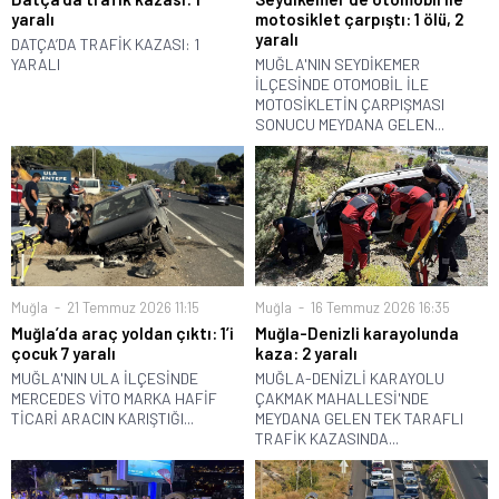
yaralı
motosiklet çarpıştı: 1 ölü, 2
yaralı
DATÇA’DA TRAFİK KAZASI: 1
YARALI
MUĞLA'NIN SEYDİKEMER
İLÇESİNDE OTOMOBİL İLE
MOTOSİKLETİN ÇARPIŞMASI
SONUCU MEYDANA GELEN...
Muğla
21 Temmuz 2026 11:15
Muğla
16 Temmuz 2026 16:35
Muğla’da araç yoldan çıktı: 1’i
Muğla-Denizli karayolunda
çocuk 7 yaralı
kaza: 2 yaralı
MUĞLA'NIN ULA İLÇESİNDE
MUĞLA-DENİZLİ KARAYOLU
MERCEDES VİTO MARKA HAFİF
ÇAKMAK MAHALLESİ'NDE
TİCARİ ARACIN KARIŞTIĞI...
MEYDANA GELEN TEK TARAFLI
TRAFİK KAZASINDA...