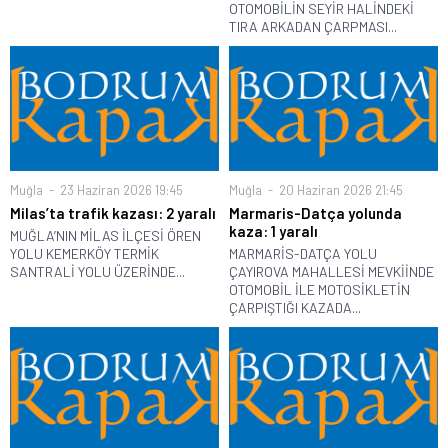
OTOMOBİLİN SEYİR HALİNDEKİ
TIRA ARKADAN ÇARPMASI...
Muğla
23 Haziran 2026 19:45
Muğla
20 Haziran 2026 21:45
Milas’ta trafik kazası: 2 yaralı
Marmaris-Datça yolunda
kaza: 1 yaralı
MUĞLA’NIN MİLAS İLÇESİ ÖREN
YOLU KEMERKÖY TERMİK
MARMARİS-DATÇA YOLU
SANTRALİ YOLU ÜZERİNDE...
ÇAYIROVA MAHALLESİ MEVKİİNDE
OTOMOBİL İLE MOTOSİKLETİN
ÇARPIŞTIĞI KAZADA...