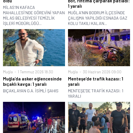
oldu
bot, rıhtıma çarparak patladı:
1 yaralı
MİLAS'IN KAFACA
MAHALLESİ'NDE GÖREVİNİ YAPAN
MUĞLA'NIN BODRUM İLÇESİNDE
MİLAS BELEDİYESİ TEMİZLİK
ÇALIŞMA YAPILDIĞI ESNADA GAZ
İŞLERİ MÜDÜRLÜĞÜ...
KOLU TAKILI KALAN...
Muğla
1 Temmuz 2026 18:30
Muğla
30 Haziran 2026 09:00
Muğla’da asker eğlencesinde
Menteşe’de trafik kazası: 1
bıçaklı kavga: 1 yaralı
yaralı
BIÇAKLAYAN G.A. İSİMLİ ŞAHIS
MENTEŞE’DE TRAFİK KAZASI: 1
YARALI