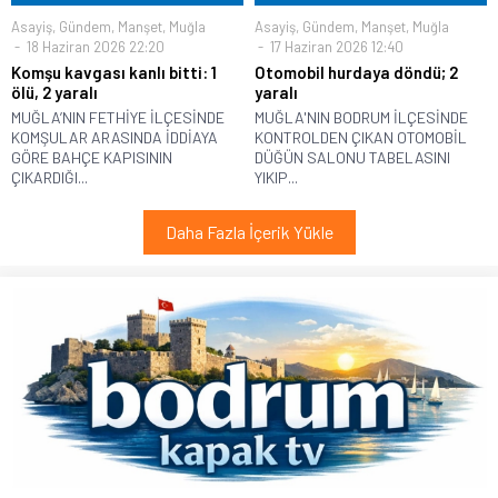
Asayiş
,
Gündem
,
Manşet
,
Muğla
Asayiş
,
Gündem
,
Manşet
,
Muğla
18 Haziran 2026 22:20
17 Haziran 2026 12:40
Komşu kavgası kanlı bitti: 1
Otomobil hurdaya döndü; 2
ölü, 2 yaralı
yaralı
MUĞLA’NIN FETHİYE İLÇESİNDE
MUĞLA'NIN BODRUM İLÇESİNDE
KOMŞULAR ARASINDA İDDİAYA
KONTROLDEN ÇIKAN OTOMOBİL
GÖRE BAHÇE KAPISININ
DÜĞÜN SALONU TABELASINI
ÇIKARDIĞI...
YIKIP...
Daha Fazla İçerik Yükle