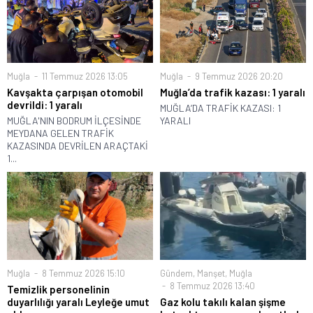
Muğla
11 Temmuz 2026 13:05
Muğla
9 Temmuz 2026 20:20
Kavşakta çarpışan otomobil
Muğla’da trafik kazası: 1 yaralı
devrildi: 1 yaralı
MUĞLA’DA TRAFİK KAZASI: 1
MUĞLA'NIN BODRUM İLÇESİNDE
YARALI
MEYDANA GELEN TRAFİK
KAZASINDA DEVRİLEN ARAÇTAKİ
1...
Muğla
8 Temmuz 2026 15:10
Gündem
,
Manşet
,
Muğla
8 Temmuz 2026 13:40
Temizlik personelinin
duyarlılığı yaralı Leyleğe umut
Gaz kolu takılı kalan şişme