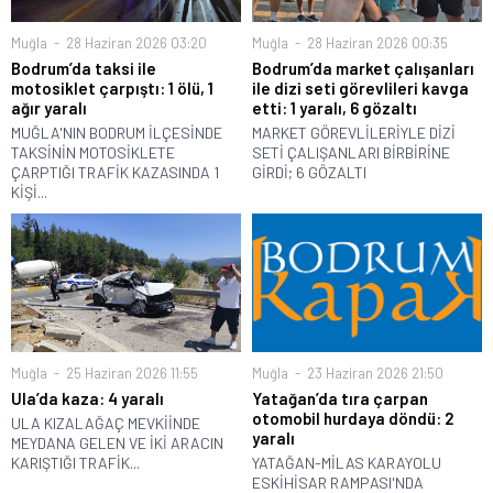
Muğla
28 Haziran 2026 03:20
Muğla
28 Haziran 2026 00:35
Bodrum’da taksi ile
Bodrum’da market çalışanları
motosiklet çarpıştı: 1 ölü, 1
ile dizi seti görevlileri kavga
ağır yaralı
etti: 1 yaralı, 6 gözaltı
MUĞLA'NIN BODRUM İLÇESİNDE
MARKET GÖREVLİLERİYLE DİZİ
TAKSİNİN MOTOSİKLETE
SETİ ÇALIŞANLARI BİRBİRİNE
ÇARPTIĞI TRAFİK KAZASINDA 1
GİRDİ; 6 GÖZALTI
KİŞİ...
Muğla
25 Haziran 2026 11:55
Muğla
23 Haziran 2026 21:50
Ula’da kaza: 4 yaralı
Yatağan’da tıra çarpan
otomobil hurdaya döndü: 2
ULA KIZALAĞAÇ MEVKİİNDE
yaralı
MEYDANA GELEN VE İKİ ARACIN
KARIŞTIĞI TRAFİK...
YATAĞAN-MİLAS KARAYOLU
ESKİHİSAR RAMPASI'NDA