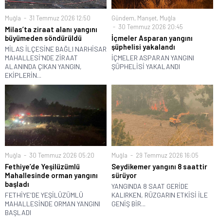
Muğla
31 Temmuz 2026 12:50
Gündem
,
Manşet
,
Muğla
30 Temmuz 2026 20:45
Milas’ta ziraat alanı yangını
büyümeden söndürüldü
İçmeler Asparan yangını
şüphelisi yakalandı
MİLAS İLÇESİNE BAĞLI NARHİSAR
MAHALLESİ'NDE ZİRAAT
İÇMELER ASPARAN YANGINI
ALANINDA ÇIKAN YANGIN,
ŞÜPHELİSİ YAKALANDI
EKİPLERİN...
Muğla
30 Temmuz 2026 05:20
Muğla
29 Temmuz 2026 16:05
Fethiye’de Yeşilüzümlü
Seydikemer yangını 8 saattir
Mahallesinde orman yangını
sürüyor
başladı
YANGINDA 8 SAAT GERİDE
FETHİYE'DE YEŞİLÜZÜMLÜ
KALIRKEN, RÜZGARIN ETKİSİ İLE
MAHALLESİNDE ORMAN YANGINI
GENİŞ BİR...
BAŞLADI