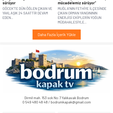
sürüyor
mücadelemiz sürüyor”
GÖCEK'TE DÜN ÖĞLEN ÇIKAN VE
MUĞLA'NIN FETHİYE İLÇESİNDE
YAKLAŞIK 24 SAATTİR DEVAM
ÇIKAN ORMAN YANGINININ
EDEN...
ENERJİSİ EKİPLERİN YOĞUN
MÜDAHALESİYLE...
Daha Fazla İçerik Yükle
Dirmil mah. 153 sok No:7 Yalıkavak Bodrum
0 549 480 48 48 / bodrumkapak@gmail.com