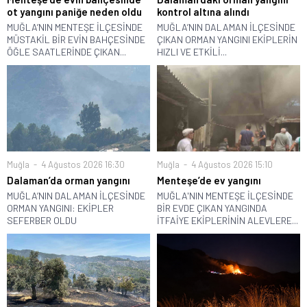
ot yangını paniğe neden oldu
kontrol altına alındı
MUĞLA’NIN MENTEŞE İLÇESİNDE
MUĞLA’NIN DALAMAN İLÇESİNDE
MÜSTAKİL BİR EVİN BAHÇESİNDE
ÇIKAN ORMAN YANGINI EKİPLERİN
ÖĞLE SAATLERİNDE ÇIKAN...
HIZLI VE ETKİLİ...
Muğla
4 Ağustos 2026 16:30
Muğla
4 Ağustos 2026 15:10
Dalaman’da orman yangını
Menteşe’de ev yangını
MUĞLA’NIN DALAMAN İLÇESİNDE
MUĞLA'NIN MENTEŞE İLÇESİNDE
ORMAN YANGINI: EKİPLER
BİR EVDE ÇIKAN YANGINDA
SEFERBER OLDU
İTFAİYE EKİPLERİNİN ALEVLERE...