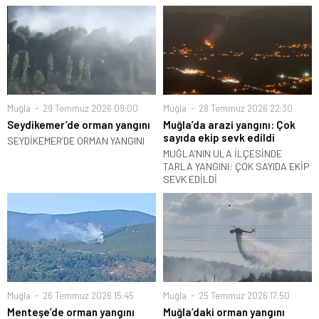
Muğla
29 Temmuz 2026 09:00
Muğla
28 Temmuz 2026 22:30
Seydikemer’de orman yangını
Muğla’da arazi yangını: Çok
sayıda ekip sevk edildi
SEYDİKEMER’DE ORMAN YANGINI
MUĞLA’NIN ULA İLÇESİNDE
TARLA YANGINI: ÇOK SAYIDA EKİP
SEVK EDİLDİ
Muğla
26 Temmuz 2026 15:45
Muğla
25 Temmuz 2026 17:50
Menteşe’de orman yangını
Muğla’daki orman yangını