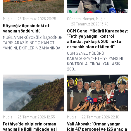
Muğla
23 Temmuz 2026 20:25
Gündem
,
Manşet
,
Muğla
23 Temmuz 2026 13:45
Köyceğiz ilçesindeki ot
yangını söndürüldü
OGM Genel Müdürü Karacabey:
“Fethiye yangını kontrol
MUĞLA'NIN KÖYCEĞİZ İLÇESİNDE
altında, yaklaşık 200 hektar
TARIM ARAZİSİNDE ÇIKAN OT
ormanlık alan etkilendi”
YANGINI, EKİPLERİN ZAMANINDA...
OGM GENEL MÜDÜRÜ
KARACABEY: "FETHİYE YANGINI
KONTROL ALTINDA, YAKLAŞIK
200...
Muğla
23 Temmuz 2026 12:35
Muğla
22 Temmuz 2026 22:10
Fethiye’de ekiplerin orman
Vali Akbıyık: “Orman yangını
yangını ile ilgili mücadelesi
için 417 personel ve 126 araçla