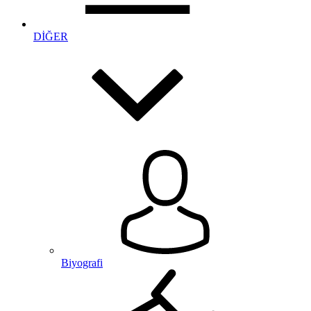
DİĞER
Biyografi