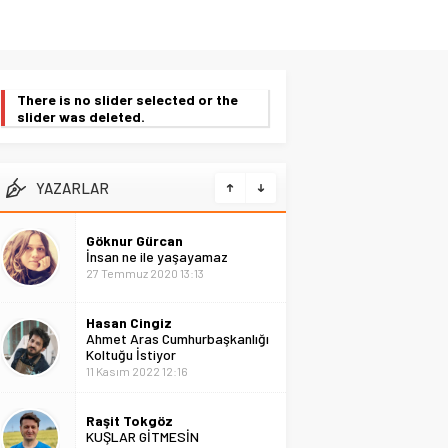
There is no slider selected or the
slider was deleted.
YAZARLAR
Göknur Gürcan
İnsan ne ile yaşayamaz
27 Temmuz 2020 13:13
Hasan Cingiz
Ahmet Aras Cumhurbaşkanlığı
Koltuğu İstiyor
11 Kasım 2022 12:16
Raşit Tokgöz
KUŞLAR GİTMESİN