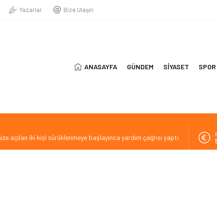
Yazarlar
Bize Ulaşın
ANASAYFA
GÜNDEM
SİYASET
SPOR
ize açılan iki kişi sürüklenmeye başlayınca yardım çağrısı yaptı
serada ölü bulundu
sı 10 Ağustos’ta devreye giriyor
 dinamik bir takım oluşturmaya çalışıyoruz”
rası Kısa Film Yarışması İçin Başvurular Başladı