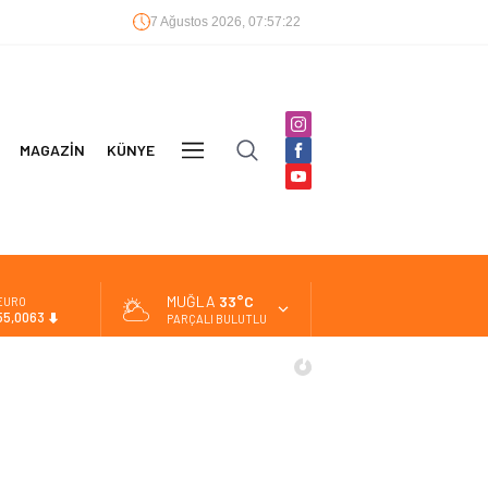
7 Ağustos 2026, 07:57:22
MAGAZİN
KÜNYE
DİĞER
MUĞLA
33°C
ALTIN
6.543,59
PARÇALI BULUTLU
BİST
13.798,82
DOLAR
47,7010
EURO
55,0063