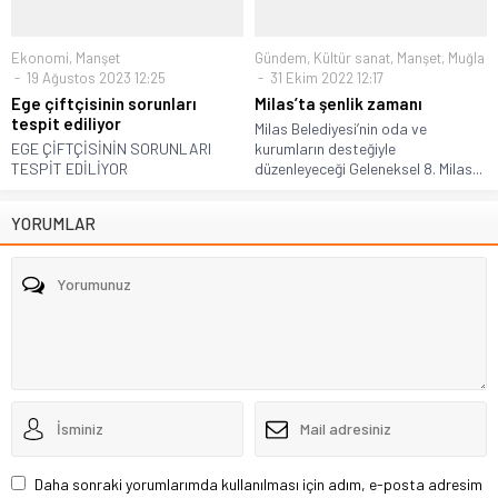
Ekonomi
,
Manşet
Gündem
,
Kültür sanat
,
Manşet
,
Muğla
19 Ağustos 2023 12:25
31 Ekim 2022 12:17
Ege çiftçisinin sorunları
Milas’ta şenlik zamanı
tespit ediliyor
Milas Belediyesi’nin oda ve
EGE ÇİFTÇİSİNİN SORUNLARI
kurumların desteğiyle
TESPİT EDİLİYOR
düzenleyeceği Geleneksel 8. Milas...
YORUMLAR
Daha sonraki yorumlarımda kullanılması için adım, e-posta adresim