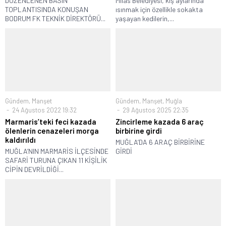
DÜZENLENEN BASIN
Milas Belediyesi, kış aylarında
TOPLANTISINDA KONUŞAN
ısınmak için özellikle sokakta
BODRUM FK TEKNİK DİREKTÖRÜ...
yaşayan kedilerin,...
Gündem
,
Manşet
Gündem
,
Manşet
,
Muğla
24 Ağustos 2022 19:32
29 Ağustos 2025 22:35
Marmaris’teki feci kazada
Zincirleme kazada 6 araç
ölenlerin cenazeleri morga
birbirine girdi
kaldırıldı
MUĞLA’DA 6 ARAÇ BİRBİRİNE
MUĞLA’NIN MARMARİS İLÇESİNDE
GİRDİ
SAFARİ TURUNA ÇIKAN 11 KİŞİLİK
CİPİN DEVRİLDİĞİ...