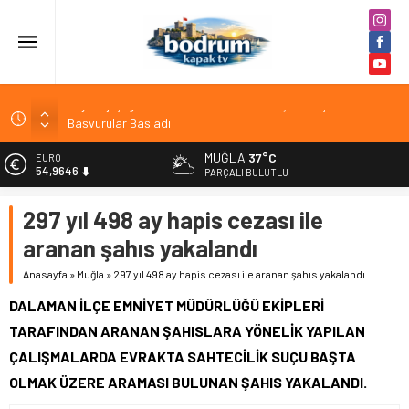
Zeytin Çiçeği Uluslararası Kısa Film Yarışması İçin
Başvurular Başladı
Şişme lastik botla denize açılan iki kişi sürüklenmeye
başlayınca yardım çağrısı yaptı
MUĞLA
37°C
EURO
54,9646
PARÇALI BULUTLU
4 gündür kayıp şahıs serada ölü bulundu
ALTIN
Muğla’da EDS uygulaması 10 Ağustos’ta devreye giriyor
297 yıl 498 ay hapis cezası ile
6.488,95
Burhan Eşer: “Genç ve dinamik bir takım oluşturmaya
aranan şahıs yakalandı
BİST
çalışıyoruz”
13.798,82
Anasayfa
»
Muğla
»
297 yıl 498 ay hapis cezası ile aranan şahıs yakalandı
DOLAR
DALAMAN İLÇE EMNİYET MÜDÜRLÜĞÜ EKİPLERİ
47,5939
TARAFINDAN ARANAN ŞAHISLARA YÖNELİK YAPILAN
ÇALIŞMALARDA EVRAKTA SAHTECİLİK SUÇU BAŞTA
OLMAK ÜZERE ARAMASI BULUNAN ŞAHIS YAKALANDI.