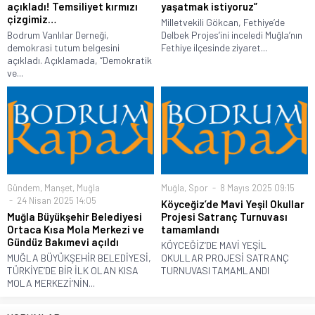
açıkladı! Temsiliyet kırmızı
yaşatmak istiyoruz”
çizgimiz…
Milletvekili Gökcan, Fethiye’de
Bodrum Vanlılar Derneği,
Delbek Projes’ini inceledi Muğla’nın
demokrasi tutum belgesini
Fethiye ilçesinde ziyaret...
açıkladı. Açıklamada, “Demokratik
ve...
Gündem
,
Manşet
,
Muğla
Muğla
,
Spor
8 Mayıs 2025 09:15
24 Nisan 2025 14:05
Köyceğiz’de Mavi Yeşil Okullar
Muğla Büyükşehir Belediyesi
Projesi Satranç Turnuvası
Ortaca Kısa Mola Merkezi ve
tamamlandı
Gündüz Bakımevi açıldı
KÖYCEĞİZ’DE MAVİ YEŞİL
MUĞLA BÜYÜKŞEHİR BELEDİYESİ,
OKULLAR PROJESİ SATRANÇ
TÜRKİYE’DE BİR İLK OLAN KISA
TURNUVASI TAMAMLANDI
MOLA MERKEZİ’NİN...