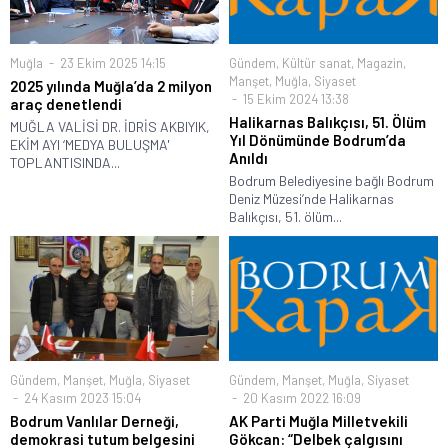
Muğla
23 Ekim 2025 14:15
Gündem
,
Kültür sanat
,
Magazin
,
Manşet
,
Muğla
,
Siyaset
2025 yılında Muğla’da 2 milyon
15 Ekim 2024 13:38
araç denetlendi
Halikarnas Balıkçısı, 51. Ölüm
MUĞLA VALİSİ DR. İDRİS AKBIYIK,
Yıl Dönümünde Bodrum’da
EKİM AYI ‘MEDYA BULUŞMA'
Anıldı
TOPLANTISINDA...
Bodrum Belediyesine bağlı Bodrum
Deniz Müzesi’nde Halikarnas
Balıkçısı, 51. ölüm...
Gündem
,
Manşet
,
Muğla
,
Siyaset
Gündem
,
Manşet
,
Muğla
,
Siyaset
24 Kasım 2023 15:04
20 Kasım 2022 16:09
Bodrum Vanlılar Derneği,
AK Parti Muğla Milletvekili
demokrasi tutum belgesini
Gökcan: “Delbek çalgısını