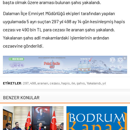
başta olmak üzere araması bulunan şahıs yakalandı.
Dalaman İlçe Emniyet Müdürlüğü ekipleri tarafından yapılan
uygulamada 5 ayrı suçtan 297 yıl 498 ay 14 gün kesinleşmiş hapis
cezası ve 490 bin TL para cezası ile aranan şahıs yakalandı.
Yakalanan şahıs adli makamlardaki işlemlerinin ardından
cezaevine gönderildi.
ETİKETLER:
297
,
498
,
aranan
,
cezası
,
hapis
,
ile
,
şahıs
,
Yakalandı
,
yıl
BENZER KONULAR