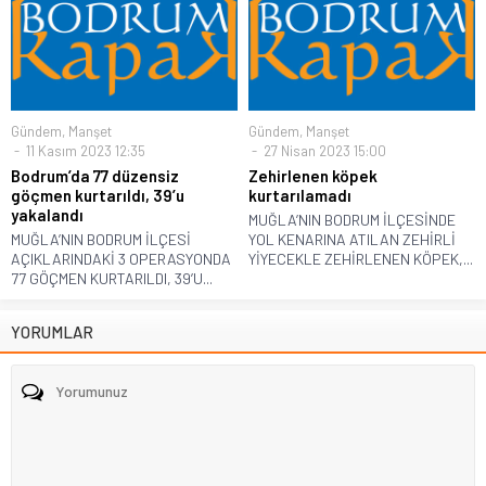
Gündem
,
Manşet
Gündem
,
Manşet
11 Kasım 2023 12:35
27 Nisan 2023 15:00
Bodrum’da 77 düzensiz
Zehirlenen köpek
göçmen kurtarıldı, 39’u
kurtarılamadı
yakalandı
MUĞLA’NIN BODRUM İLÇESİNDE
MUĞLA’NIN BODRUM İLÇESİ
YOL KENARINA ATILAN ZEHİRLİ
AÇIKLARINDAKİ 3 OPERASYONDA
YİYECEKLE ZEHİRLENEN KÖPEK,...
77 GÖÇMEN KURTARILDI, 39’U...
YORUMLAR