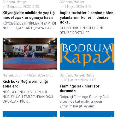
Gündem
,
Manşet
Gündem
,
Manşet
13 Ağustos 2022 12:28
13 Mayıs 2024 18:10
Köyceğiz’de miniklerin yaptığı
İngiliz turistler ülkesinde ölen
model uçaklar uçmaya hazır
yakınlarının küllerini denize
döktü
KÖYCEĞİZ’DE MİNİKLERİN YAPTIĞI
MODEL UÇAKLAR UÇMAYA HAZIR
ÖLEN TURİSTİN KÜLLERİNİ
DENİZE DÖKTÜLER
Manşet
,
Spor
4 Ocak 2024 15:00
Gündem
,
Manşet
,
Muğla
20 Haziran 2024 14:07
Kick boks Muğla birinciliği
sona erdi
Flamingo sakinleri zor
durumda
MUĞLA GENÇLİK VE SPOR İL
MÜDÜRLÜĞÜ TARAFINDAN OKUL
Boğaziçi Flamingo Country Club
SPORLARI KİCK...
sitesinde kat maliklerinden
yönetim karşıtı eylem!...