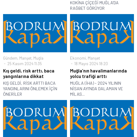
KOKİNA ÇİÇEĞİ MUĞLA’DA
RAĞBET GÖRÜYOR
Gündem
,
Manşet
,
Muğla
Ekonomi
,
Manşet
25 Kasım 2024 11:35
18 Mayıs 2024 18:20
Kış geldi, risk arttı, baca
Muğla’nın havalimanlarında
yangınlarına dikkat
yolcu trafiği arttı
KIŞ GELDİ, RİSK ARTTI BACA
MUĞLA (İHA) - 2024 YILININ
YANGINLARINI ÖNLEMEK İÇİN
NİSAN AYI’NDA DALAMAN VE
ÖNERİLER
MİLAS...