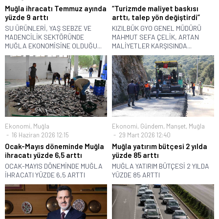
Muğla ihracatı Temmuz ayında
“Turizmde maliyet baskısı
yüzde 9 arttı
arttı, talep yön değiştirdi”
SU ÜRÜNLERİ, YAŞ SEBZE VE
KIZILBÜK GYO GENEL MÜDÜRÜ
MADENCİLİK SEKTÖRÜNDE
MAHMUT SEFA ÇELİK, ARTAN
MUĞLA EKONOMİSİNE OLDUĞU...
MALİYETLER KARŞISINDA...
Ekonomi
,
Muğla
Ekonomi
,
Gündem
,
Manşet
,
Muğla
16 Haziran 2026 12:15
29 Mart 2026 12:40
Ocak-Mayıs döneminde Muğla
Muğla yatırım bütçesi 2 yılda
ihracatı yüzde 6,5 arttı
yüzde 85 arttı
OCAK-MAYIS DÖNEMİNDE MUĞLA
MUĞLA YATIRIM BÜTÇESİ 2 YILDA
İHRACATI YÜZDE 6,5 ARTTI
YÜZDE 85 ARTTI