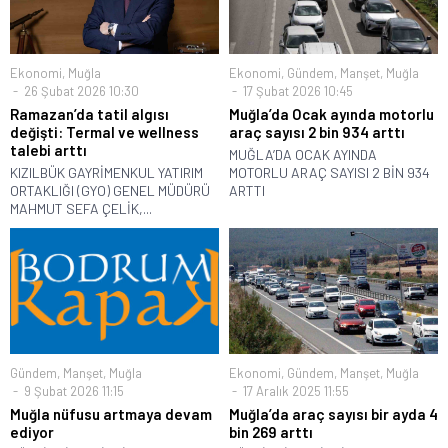
Ekonomi
,
Muğla
Ekonomi
,
Gündem
,
Manşet
,
Muğla
26 Şubat 2026 10:30
17 Şubat 2026 10:45
Ramazan’da tatil algısı
Muğla’da Ocak ayında motorlu
değişti: Termal ve wellness
araç sayısı 2 bin 934 arttı
talebi arttı
MUĞLA’DA OCAK AYINDA
KIZILBÜK GAYRİMENKUL YATIRIM
MOTORLU ARAÇ SAYISI 2 BİN 934
ORTAKLIĞI (GYO) GENEL MÜDÜRÜ
ARTTI
MAHMUT SEFA ÇELİK,...
Gündem
,
Manşet
,
Muğla
Ekonomi
,
Gündem
,
Manşet
,
Muğla
9 Şubat 2026 11:15
17 Aralık 2025 11:55
Muğla nüfusu artmaya devam
Muğla’da araç sayısı bir ayda 4
ediyor
bin 269 arttı