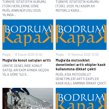
TÜRKİYE İSTATİSTİK KURUMU
TÜRKİYE İSTATİSTİK KURUMU
(TÜİK) VERİLERİNE GÖRE
(TÜİK), 2025 YILI KASIM AYI
MUĞLA’NIN NÜFUSU 2025
MOTORLU KARA...
YILINDA...
Muğla
13 Kasım 2025 12:40
Muğla
21 Temmuz 2025 13:30
Muğla’da konut satışları arttı
Muğla’da motosiklet
denetimleri arttı ekipler kask
ÜRKİYE GENELİNDE KONUT
kullanımına dikkat çekti
SATIŞLARI EKİM AYINDA GEÇEN
YILA GÖRE %0,5...
MUĞLA'DA MOTOSİKLET
DENETİMLERİ ARTTI EKİPLER
KASK KULLANIMINA DİKKAT ÇEKTİ