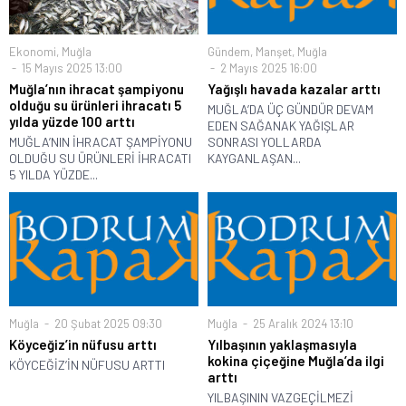
Ekonomi
,
Muğla
Gündem
,
Manşet
,
Muğla
15 Mayıs 2025 13:00
2 Mayıs 2025 16:00
Muğla’nın ihracat şampiyonu
Yağışlı havada kazalar arttı
olduğu su ürünleri ihracatı 5
MUĞLA’DA ÜÇ GÜNDÜR DEVAM
yılda yüzde 100 arttı
EDEN SAĞANAK YAĞIŞLAR
MUĞLA’NIN İHRACAT ŞAMPİYONU
SONRASI YOLLARDA
OLDUĞU SU ÜRÜNLERİ İHRACATI
KAYGANLAŞAN...
5 YILDA YÜZDE...
Muğla
20 Şubat 2025 09:30
Muğla
25 Aralık 2024 13:10
Köyceğiz’in nüfusu arttı
Yılbaşının yaklaşmasıyla
kokina çiçeğine Muğla’da ilgi
KÖYCEĞİZ’İN NÜFUSU ARTTI
arttı
YILBAŞININ VAZGEÇİLMEZİ