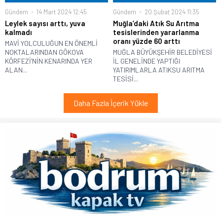
Gündem
14 Mart 2024 12:45
Gündem
20 Şubat 2024 11:35
Leylek sayısı arttı, yuva
Muğla’daki Atık Su Arıtma
kalmadı
tesislerinden yararlanma
oranı yüzde 60 arttı
MAVİ YOLCULUĞUN EN ÖNEMLİ
NOKTALARINDAN GÖKOVA
MUĞLA BÜYÜKŞEHİR BELEDİYESİ
KÖRFEZİ’NİN KENARINDA YER
İL GENELİNDE YAPTIĞI
ALAN...
YATIRIMLARLA ATIKSU ARITMA
TESİSİ...
Daha Fazla İçerik Yükle