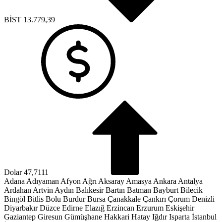
Dolar
47,7111
Euro
55,1881
Adana
Adıyaman
Afyon
Ağrı
Aksaray
Amasya
Ankara
Antalya
Ardahan
Artvin
Aydın
Balıkesir
Bartın
Batman
Bayburt
Bilecik
Bingöl
Bitlis
Bolu
Burdur
Bursa
Çanakkale
Çankırı
Çorum
Denizli
Diyarbakır
Düzce
Edirne
Elazığ
Erzincan
Erzurum
Eskişehir
Gaziantep
Giresun
Gümüşhane
Hakkari
Hatay
Iğdır
Isparta
İstanbul