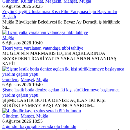
Gündem
,
Kültür sanat
,
Magazin
,
Manşet
,
Muğla
6 Ağustos 2026 20:25
Zeytin Çiçeği Uluslararası Kısa Film Yarışması İçin Başvurular
Başladı
Muğla Büyükşehir Belediyesi ile Beyaz Ay Derneği iş birliğinde
bu...
Muğla
6 Ağustos 2026 19:40
Ticari yatta yaralanan vatandaşa tıbbi tahliye
MUĞLA’NIN MARMARİS İLÇESİ AÇIKLARINDA
SEYREDEN TİCARİ YATTA YARALANAN VATANDAŞ
SAHİL...
Gündem
,
Manşet
,
Muğla
6 Ağustos 2026 19:40
Şişme lastik botla denize açılan iki kişi sürüklenmeye başlayınca
yardım çağrısı yaptı
ŞİŞME LASTİK BOTLA DENİZE AÇILAN İKİ KİŞİ
SÜRÜKLENMEYE BAŞLAYINCA YARDIM...
Gündem
,
Manşet
,
Muğla
6 Ağustos 2026 18:55
4 gündür kayıp şahıs serada ölü bulundu