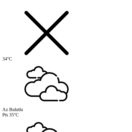
34°C
Az Bulutlu
Pts
35°C