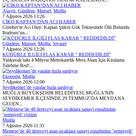
Asayiş
,
Gündem
,
Manşet
,
Muğla
7 Ağustos 2026 13:26
ÇİKO KAPTAN’DAN ACI HABER
​Gümbet’te Acı Olay: Kaptan Şükrü Gök Teknesinde Ölü Bulundu
Bodrum’un...
Gündem
,
Manşet
,
Muğla
,
Siyaset
7 Ağustos 2026 12:26
KÜDÜRLE İLGİLİ FLAŞ KARAR ” REDDEDİLDİ”
​Yalıkavak’taki 4 Milyon Metrekarelik Mera Alanı İçin Kiralama
Talebine Red!...
Ekonomi
,
Muğla
7 Ağustos 2026 12:00
Seydikemer’de yaralar hızla sarılıyor
MUĞLA BÜYÜKŞEHİR BELEDİYESİ, MUĞLA’NIN
SEYDİKEMER İLÇESİNDE 29 TEMMUZ’DA MEYDANA
GELEN...
Muğla
7 Ağustos 2026 11:35
Menteşe’de 40 dereceyi aşan sıcaklara sanayi esnafından ’şemsiyeli’