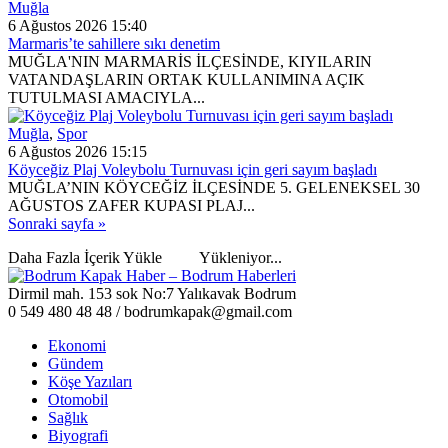
Muğla
6 Ağustos 2026 15:40
Marmaris’te sahillere sıkı denetim
MUĞLA'NIN MARMARİS İLÇESİNDE, KIYILARIN
VATANDAŞLARIN ORTAK KULLANIMINA AÇIK
TUTULMASI AMACIYLA...
Muğla
,
Spor
6 Ağustos 2026 15:15
Köyceğiz Plaj Voleybolu Turnuvası için geri sayım başladı
MUĞLA’NIN KÖYCEĞİZ İLÇESİNDE 5. GELENEKSEL 30
AĞUSTOS ZAFER KUPASI PLAJ...
Sonraki sayfa »
Daha Fazla İçerik Yükle
Yükleniyor...
Dirmil mah. 153 sok No:7 Yalıkavak Bodrum
0 549 480 48 48 / bodrumkapak@gmail.com
Ekonomi
Gündem
Köşe Yazıları
Otomobil
Sağlık
Biyografi