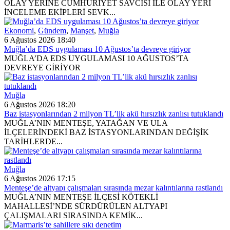
OLAY YERİNE CUMHURİYET SAVCISI İLE OLAY YERİ
İNCELEME EKİPLERİ SEVK...
Ekonomi
,
Gündem
,
Manşet
,
Muğla
6 Ağustos 2026 18:40
Muğla’da EDS uygulaması 10 Ağustos’ta devreye giriyor
MUĞLA’DA EDS UYGULAMASI 10 AĞUSTOS’TA
DEVREYE GİRİYOR
Muğla
6 Ağustos 2026 18:20
Baz istasyonlarından 2 milyon TL’lik akü hırsızlık zanlısı tutuklandı
MUĞLA’NIN MENTEŞE, YATAĞAN VE ULA
İLÇELERİNDEKİ BAZ İSTASYONLARINDAN DEĞİŞİK
TARİHLERDE...
Muğla
6 Ağustos 2026 17:15
Menteşe’de altyapı çalışmaları sırasında mezar kalıntılarına rastlandı
MUĞLA’NIN MENTEŞE İLÇESİ KÖTEKLİ
MAHALLESİ’NDE SÜRDÜRÜLEN ALTYAPI
ÇALIŞMALARI SIRASINDA KEMİK...