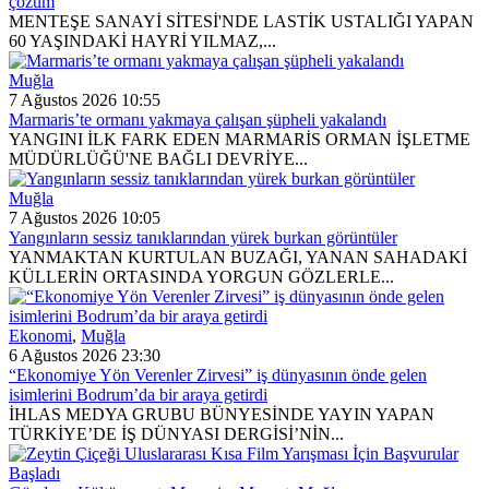
çözüm
MENTEŞE SANAYİ SİTESİ'NDE LASTİK USTALIĞI YAPAN
60 YAŞINDAKİ HAYRİ YILMAZ,...
Muğla
7 Ağustos 2026 10:55
Marmaris’te ormanı yakmaya çalışan şüpheli yakalandı
YANGINI İLK FARK EDEN MARMARİS ORMAN İŞLETME
MÜDÜRLÜĞÜ'NE BAĞLI DEVRİYE...
Muğla
7 Ağustos 2026 10:05
Yangınların sessiz tanıklarından yürek burkan görüntüler
YANMAKTAN KURTULAN BUZAĞI, YANAN SAHADAKİ
KÜLLERİN ORTASINDA YORGUN GÖZLERLE...
Ekonomi
,
Muğla
6 Ağustos 2026 23:30
“Ekonomiye Yön Verenler Zirvesi” iş dünyasının önde gelen
isimlerini Bodrum’da bir araya getirdi
İHLAS MEDYA GRUBU BÜNYESİNDE YAYIN YAPAN
TÜRKİYE’DE İŞ DÜNYASI DERGİSİ’NİN...