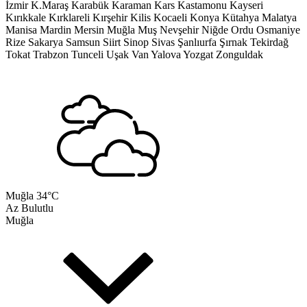
İzmir
K.Maraş
Karabük
Karaman
Kars
Kastamonu
Kayseri
Kırıkkale
Kırklareli
Kırşehir
Kilis
Kocaeli
Konya
Kütahya
Malatya
Manisa
Mardin
Mersin
Muğla
Muş
Nevşehir
Niğde
Ordu
Osmaniye
Rize
Sakarya
Samsun
Siirt
Sinop
Sivas
Şanlıurfa
Şırnak
Tekirdağ
Tokat
Trabzon
Tunceli
Uşak
Van
Yalova
Yozgat
Zonguldak
Muğla
34°C
Az Bulutlu
Muğla